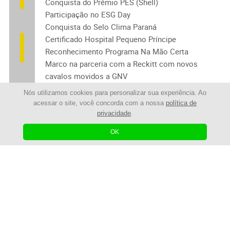
Conquista do Prêmio PES (Shell)
Participação no ESG Day
Conquista do Selo Clima Paraná
Certificado Hospital Pequeno Príncipe
Reconhecimento Programa Na Mão Certa
Marco na parceria com a Reckitt com novos
cavalos movidos a GNV
Nós utilizamos cookies para personalizar sua experiência. Ao
2025
acessar o site, você concorda com a nossa
política de
privacidade
.
OK
Certificação ISO 45001
Reconhecimento Suzano Valoriza (Performance)
Certificação FMGREEN (redução de CO₂)
Início de novas operações
1º lugar Prêmio Motorista Nota 10 (Suzano)
Conquista do Prêmio PES (Shell)
Prêmio TEP – Heineken
Prêmio Programa Cuidar – Suzano (365 dias sem